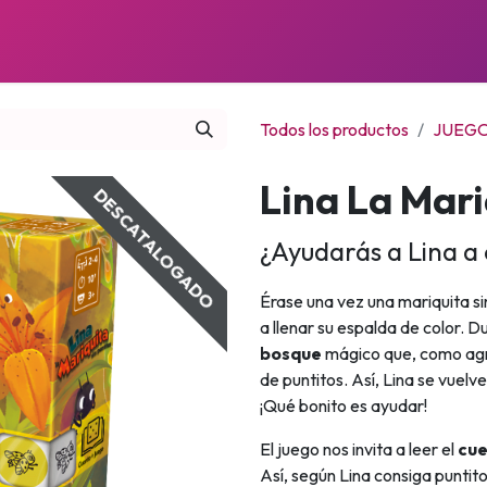
JUEGOS
PRÓXIMOS LANZAMIENTOS
NOTICIAS
Todos los productos
JUEGO
Lina La Mari
DESCATALOGADO
¿Ayudarás a Lina a
Érase una vez una mariquita si
a llenar su espalda de color. D
bosque
mágico que, como agra
de puntitos. Así, Lina se vuelve
¡Qué bonito es ayudar!
El juego nos invita a leer el
cu
Así, según Lina consiga puntit