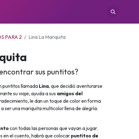
TIENDAS
CONÓCENOS
CONTACTO
S PARA 2
Lina La Mariquita
quita
 encontrar sus puntitos?
n puntitos llamada
Lina
, que decidió aventurarse
urante su viaje, ayuda a sus
amigos del
decimiento, le dan un toque de color en forma
 a ser una mariquita multicolor llena de alegría.
ento
con todas las personas que vayan a jugar.
os en el cuento, habrá que colocar
puntitos de