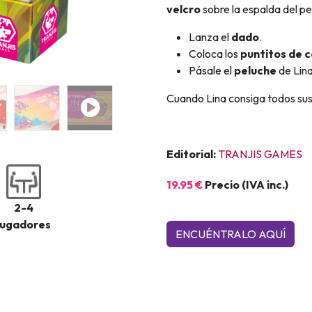
velcro
sobre la espalda del p
Lanza el
dado
.
Coloca los
puntitos de c
Pásale el
peluche
de Lina
Cuando Lina consiga todos sus 
Editorial:
TRANJIS GAMES
19.95 €
Precio (IVA inc.)
2-4
jugadores
ENCUÉNTRALO AQ​​UÍ​​