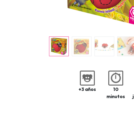
+3 años
10
minutos