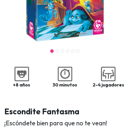
+8 años
30 minutos
2-4 jugadores
Escondite Fantasma
¡Escóndete bien para que no te vean!