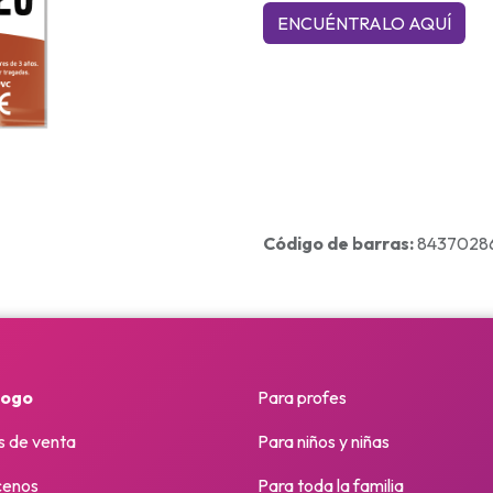
ENCUÉNTRALO AQ​​UÍ​​
Código de barras:
84370286
logo
Para profes
s de venta
Para niños y niñas
enos
Para toda la familia