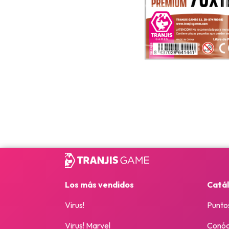
Los más vendidos
Catá
Virus!
Punto
Virus! Marvel
Conóc