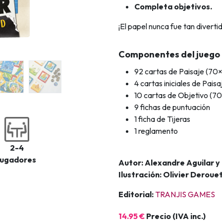
Completa objetivos.
¡El papel nunca fue tan divertid
Componentes del juego
92 cartas de Paisaje (7
4 cartas iniciales de Pai
10 cartas de Objetivo (
9 fichas de puntuación
1 ficha de Tijeras
1 reglamento
2-4
jugadores
Autor: Alexandre Aguilar y
Ilustración: Olivier Deroue
Editorial:
TRANJIS GAMES
14.95 €
Precio (IVA inc.)