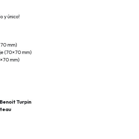
o y único!
0×70 mm)
saje (70×70 mm)
70×70 mm)
 Benoit Turpin
tteau