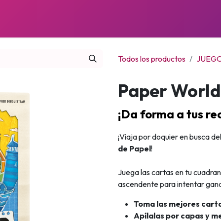
JUEGOS
PRÓXIMOS LANZAMIENTOS
NOTICIAS
Todos los productos
JUEGO
Paper World
¡Da forma a tus re
¡Viaja por doquier en busca de
de Papel
!
Juega las cartas en tu cuadra
ascendente para intentar gan
Toma las mejores cart
Apílalas por capas y m