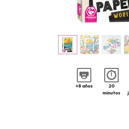
+8 años
20
minutos