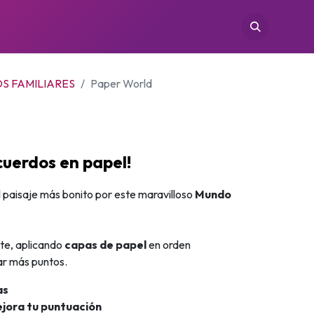
TIENDAS
CONÓCENOS
CONTACTO
S FAMILIARES
Paper World
cuerdos en papel!
l paisaje más bonito por este maravilloso
Mundo
nte, aplicando
capas de papel
en orden
ar más puntos.
as
ejora tu puntuación