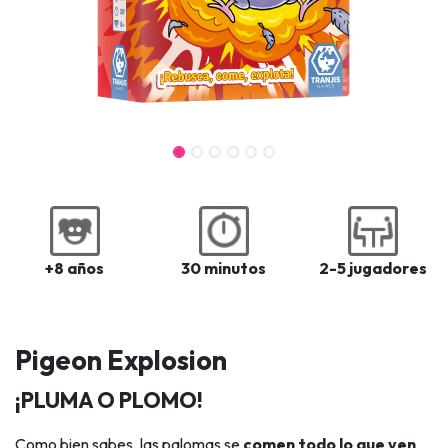
+8 años
30 minutos
2-5 jugadores
Pigeon Explosion
​¡PLUMA O PLOMO!
Como bien sabes, las palomas se
comen todo lo que ven
,