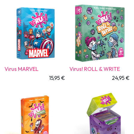
Virus MARVEL
Virus! ROLL & WRITE
15,95
€
24,95
€