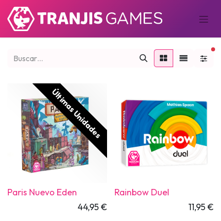
fi
Últimas Unidades
Paris Nuevo Eden
Rainbow Duel
44,95
€
11,95
€