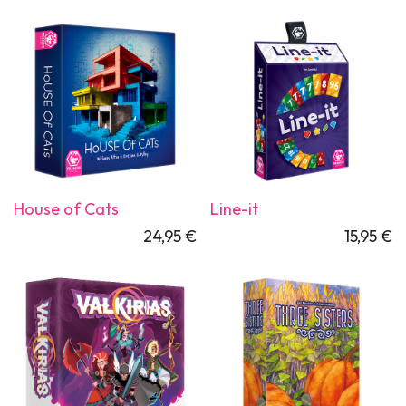
House of Cats
Line-it
24,95
€
15,95
€