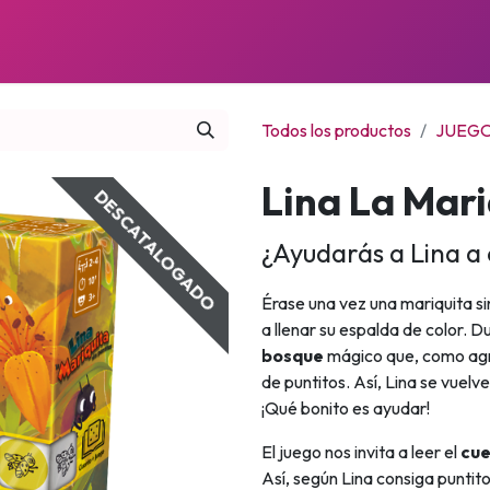
JUEGOS
PRÓXIMOS LANZAMIENTOS
NOTICIAS
Todos los productos
JUEGO
Lina La Mari
DESCATALOGADO
¿Ayudarás a Lina a
Érase una vez una mariquita si
a llenar su espalda de color. D
bosque
mágico que, como agra
de puntitos. Así, Lina se vuelve
¡Qué bonito es ayudar!
El juego nos invita a leer el
cu
Así, según Lina consiga puntit