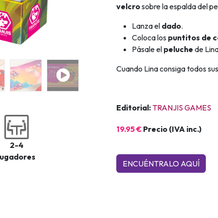
velcro
sobre la espalda del p
Lanza el
dado
.
Coloca los
puntitos de c
Pásale el
peluche
de Lina
Cuando Lina consiga todos sus 
Editorial:
TRANJIS GAMES
19.95 €
Precio (IVA inc.)
2-4
jugadores
ENCUÉNTRALO AQ​​UÍ​​