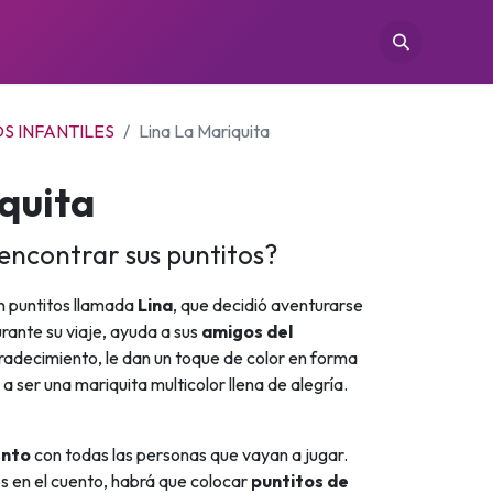
TIENDAS
CONÓCENOS
CONTACTO
S INFANTILES
Lina La Mariquita
quita
 encontrar sus puntitos?
n puntitos llamada
Lina
, que decidió aventurarse
urante su viaje, ayuda a sus
amigos del
decimiento, le dan un toque de color en forma
 a ser una mariquita multicolor llena de alegría.
ento
con todas las personas que vayan a jugar.
os en el cuento, habrá que colocar
puntitos de