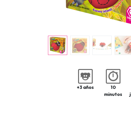
+3 años
10
minutos